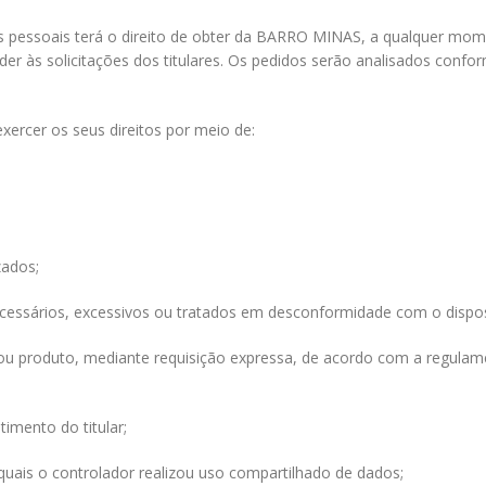
os pessoais terá o direito de obter da
BARRO MINAS
, a qualquer mom
der às solicitações dos titulares. Os pedidos serão analisados confor
ercer os seus direitos por meio de:
zados;
cessários, excessivos ou tratados em desconformidade com o dispos
o ou produto, mediante requisição expressa, de acordo com a regula
imento do titular;
quais o controlador realizou uso compartilhado de dados;