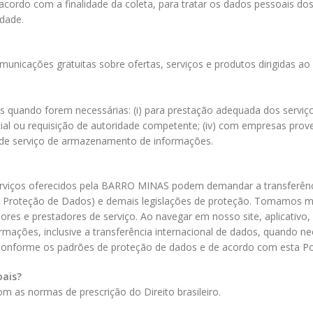
e acordo com a finalidade da coleta, para tratar os dados pessoais 
idade.
nicações gratuitas sobre ofertas, serviços e produtos dirigidas ao C
quando forem necessárias: (i) para prestação adequada dos serviços
icial ou requisição de autoridade competente; (iv) com empresas pro
de serviço de armazenamento de informações.
rviços oferecidos pela
BARRO MINAS
podem demandar a transferênci
e Proteção de Dados) e demais legislações de proteção. Tomamos me
es e prestadores de serviço. Ao navegar em nosso site, aplicativo,
ações, inclusive a transferência internacional de dados, quando n
onforme os padrões de proteção de dados e de acordo com esta Polí
ais?
 as normas de prescrição do Direito brasileiro.