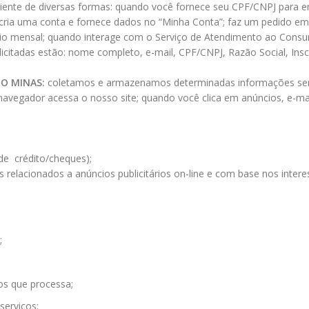
iente de diversas formas: quando você fornece seu CPF/CNPJ para em
ivo; cria uma conta e fornece dados no “Minha Conta”; faz um pedido e
 sorteio mensal; quando interage com o Serviço de Atendimento ao Co
icitadas estão: nome completo, e-mail, CPF/CNPJ, Razão Social, Insc
O MINAS
:
coletamos e armazenamos determinadas informações semp
avegador acessa o nosso site; quando você clica em anúncios, e-mai
 de crédito/cheques);
elacionados a anúncios publicitários on-line e com base nos interes
;
dos que processa;
serviços;