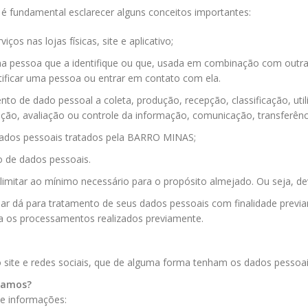
 é fundamental esclarecer alguns conceitos importantes:
ços nas lojas físicas, site e aplicativo;
a pessoa que a identifique ou que, usada em combinação com outras 
tificar uma pessoa ou entrar em contato com ela.
nto de dado pessoal a coleta, produção, recepção, classificação, util
o, avaliação ou controle da informação, comunicação, transferência
dados pessoais tratados pela
BARRO MINAS
;
 de dados pessoais.
imitar ao mínimo necessário para o propósito almejado. Ou seja, dev
tular dá para tratamento de seus dados pessoais com finalidade prev
a os processamentos realizados previamente.
do site e redes sociais, que de alguma forma tenham os dados pessoai
izamos?
de informações: