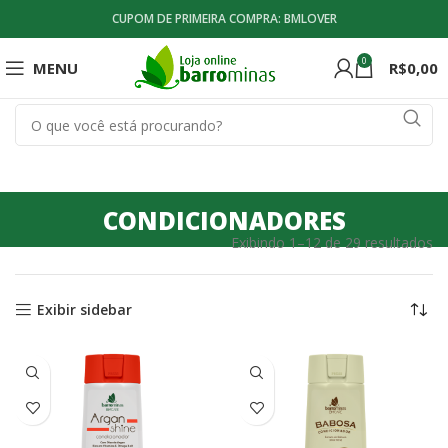
CUPOM DE PRIMEIRA COMPRA: BMLOVER
0
MENU
R$
0,00
CONDICIONADORES
Exibindo 1–12 de 29 resultados
Exibir sidebar