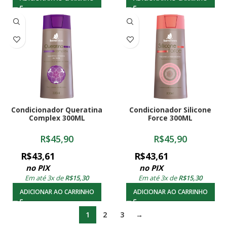
Condicionador Queratina
Condicionador Silicone
Complex 300ML
Force 300ML
R$
45,90
R$
45,90
R$
43,61
R$
43,61
no PIX
no PIX
Em até 3x de
R$
15,30
Em até 3x de
R$
15,30
ADICIONAR AO CARRINHO
ADICIONAR AO CARRINHO
1
2
3
→