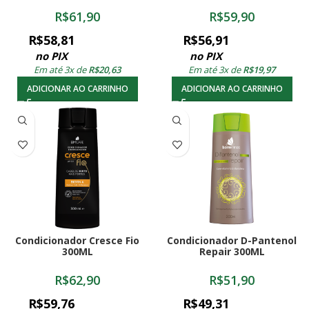
R$
61,90
R$
59,90
R$
58,81
R$
56,91
no PIX
no PIX
Em até 3x de
R$
20,63
Em até 3x de
R$
19,97
ADICIONAR AO CARRINHO
ADICIONAR AO CARRINHO
Condicionador Cresce Fio
Condicionador D-Pantenol
300ML
Repair 300ML
R$
62,90
R$
51,90
R$
59,76
R$
49,31