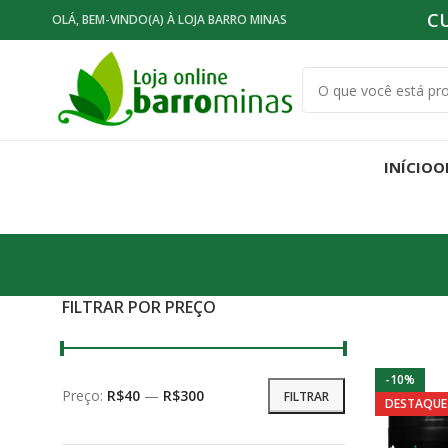
C
OLÁ, BEM-VINDO(A) À LOJA BARRO MINAS
INÍCIO
O
FILTRAR POR PREÇO
-10%
Preço mínimo
Preço máximo
Preço:
R$40
—
R$300
FILTRAR
DESTAQUE