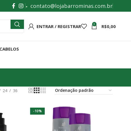
contato@lojabarrominas.com.br
0
ENTRAR / REGISTRAR
R$
0,00
 CABELOS
24
36
-10%