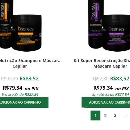
 Nutrição Shampoo e Máscara
Kit Super Reconstrução S
Capilar
Máscara Capilar
R$
83,52
R$
83,52
R$
92,80
R$
92,80
R$
79,34
R$
79,34
no PIX
no PIX
Em até 3x de
R$
27,84
Em até 3x de
R$
27,84
ADICIONAR AO CARRINHO
ADICIONAR AO CARRINH
1
2
3
→