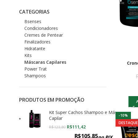
CATEGORIAS
Bsenses
Condicionadores
Cremes de Pentear
Finalizadores
Hidratante
Kits
Máscaras Capilares
Cron
Power Trat
Shampoos
PRODUTOS EM PROMOÇÃO
Kit Super Cachos Shampoo e Máscara
-10%
Capilar
DESTAQUE
R$
111,42
R$
123,80
R$
105,85
no PIX