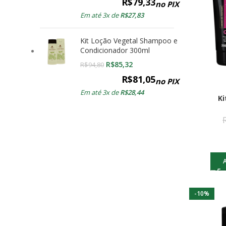
R$
79,33
no PIX
Em até 3x de
R$
27,83
Kit Loção Vegetal Shampoo e
Condicionador 300ml
R$
85,32
R$
94,80
R$
81,05
no PIX
Em até 3x de
R$
28,44
Ki
-10%