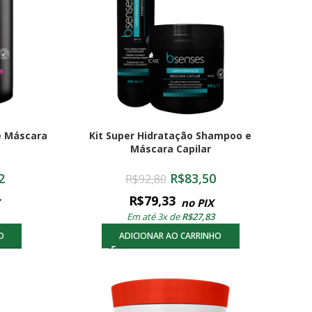
e Máscara
Kit Super Hidratação Shampoo e
Máscara Capilar
2
R$
83,50
R$
92,80
R$
79,33
no PIX
Em até 3x de
R$
27,83
O
ADICIONAR AO CARRINHO