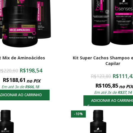
t Mix de Aminoácidos
Kit Super Cachos Shampoo 
Capilar
R$
198,54
R$
220,60
R$
111,4
R$
123,80
R$
188,61
no PIX
R$
105,85
no PIX
Em até 3x de
R$
66,18
Em até 3x de
R$
37,14
ADICIONAR AO CARRINHO
ADICIONAR AO CARRINH
-10%