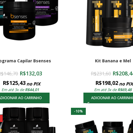
ograma Capilar Bsenses
Kit Banana e Mel
R$
132,03
R$
208,4
R$
146,70
R$
231,60
R$
125,43
R$
198,02
no PIX
no PIX
Em até 3x de
R$
44,01
Em até 3x de
R$
69,48
ADICIONAR AO CARRINHO
ADICIONAR AO CARRINH
-10%