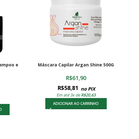
hampoo e
Máscara Capilar Argan Shine 500G
R$
61,90
R$
58,81
no PIX
Em até 3x de
R$
20,63
ADICIONAR AO CARRINHO
O