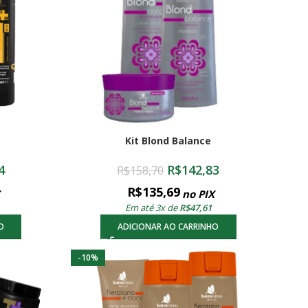
Kit Blond Balance
4
R$
142,83
R$
158,70
R$
135,69
no PIX
Em até 3x de
R$
47,61
O
ADICIONAR AO CARRINHO
-10%