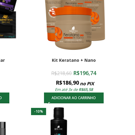
lar
Kit Keratano + Nano
R$
196,74
R$
218,60
R$
186,90
no PIX
Em até 3x de
R$
65,58
O
ADICIONAR AO CARRINHO
-10%