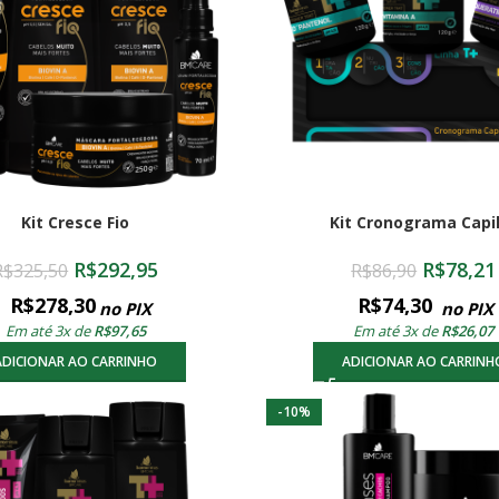
Kit Cresce Fio
Kit Cronograma Capi
R$
292,95
R$
78,21
R$
325,50
R$
86,90
R$
278,30
R$
74,30
no PIX
no PIX
Em até 3x de
R$
97,65
Em até 3x de
R$
26,07
ADICIONAR AO CARRINHO
ADICIONAR AO CARRINH
-10%