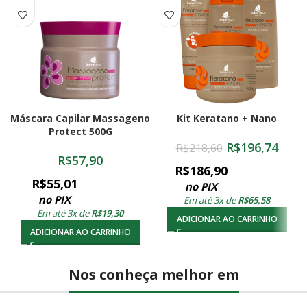
Máscara Capilar Massageno
Kit Keratano + Nano
Protect 500G
R$
196,74
R$
218,60
R$
57,90
R$
186,90
R$
55,01
no PIX
no PIX
Em até 3x de
R$
65,58
Em até 3x de
R$
19,30
ADICIONAR AO CARRINHO
ADICIONAR AO CARRINHO
Nos conheça melhor em