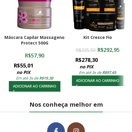
Máscara Capilar Massageno
Kit Cresce Fio
Protect 500G
R$
292,95
R$
325,50
R$
57,90
R$
278,30
R$
55,01
no PIX
no PIX
Em até 3x de
R$
97,65
Em até 3x de
R$
19,30
ADICIONAR AO CARRINHO
ADICIONAR AO CARRINHO
Nos conheça melhor em