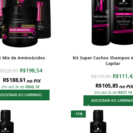
t Mix de Aminoácidos
Kit Super Cachos Shampoo 
Capilar
R$
198,54
R$
220,60
R$
111,4
R$
123,80
R$
188,61
no PIX
R$
105,85
no PIX
Em até 3x de
R$
66,18
Em até 3x de
R$
37,14
ADICIONAR AO CARRINHO
ADICIONAR AO CARRINH
-10%