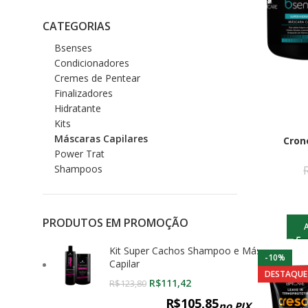
CATEGORIAS
Bsenses
Condicionadores
Cremes de Pentear
Finalizadores
Hidratante
Kits
Máscaras Capilares
Cron
Power Trat
Shampoos
PRODUTOS EM PROMOÇÃO
Kit Super Cachos Shampoo e Máscara
-10%
Capilar
DESTAQUE
R$
111,42
R$
123,80
R$
105,85
no PIX