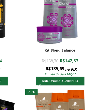
Kit Blond Balance
4
R$
142,83
R$
158,70
R$
135,69
no PIX
Em até 3x de
R$
47,61
O
ADICIONAR AO CARRINHO
-10%