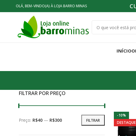
C
OLÁ, BEM-VINDO(A) À LOJA BARRO MINAS
INÍCIO
O
FILTRAR POR PREÇO
-10%
Preço mínimo
Preço máximo
Preço:
R$40
—
R$300
FILTRAR
DESTAQUE