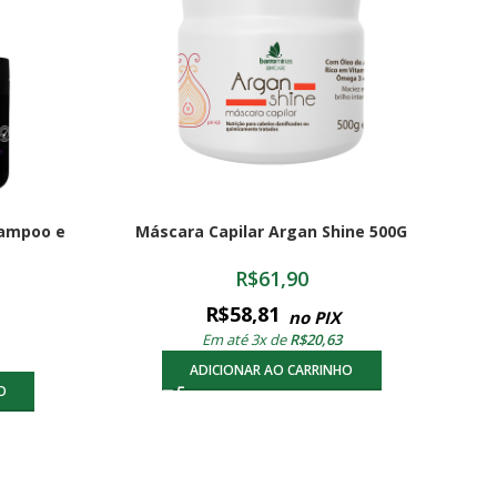
hampoo e
Máscara Capilar Argan Shine 500G
R$
61,90
R$
58,81
no PIX
Em até 3x de
R$
20,63
ADICIONAR AO CARRINHO
O