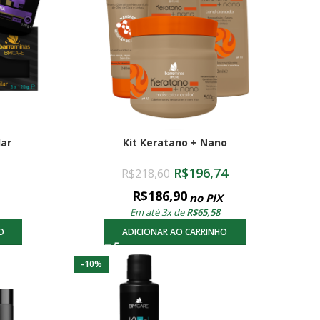
lar
Kit Keratano + Nano
R$
196,74
R$
218,60
R$
186,90
no PIX
Em até 3x de
R$
65,58
O
ADICIONAR AO CARRINHO
-10%