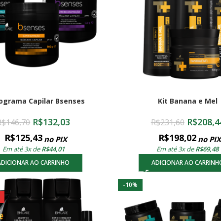
ograma Capilar Bsenses
Kit Banana e Mel
R$
132,03
R$
208,4
R$
146,70
R$
231,60
R$
125,43
R$
198,02
no PIX
no PIX
Em até 3x de
R$
44,01
Em até 3x de
R$
69,48
ADICIONAR AO CARRINHO
ADICIONAR AO CARRINH
-10%