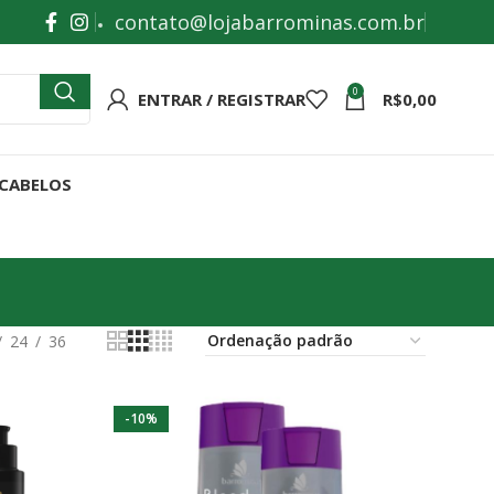
contato@lojabarrominas.com.br
0
ENTRAR / REGISTRAR
R$
0,00
 CABELOS
24
36
-10%