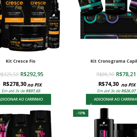
Kit Cresce Fio
Kit Cronograma Capi
R$
292,95
R$
78,21
R$
325,50
R$
86,90
R$
278,30
R$
74,30
no PIX
no PIX
Em até 3x de
R$
97,65
Em até 3x de
R$
26,07
ADICIONAR AO CARRINHO
ADICIONAR AO CARRINH
-10%