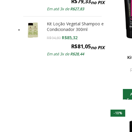
R$
79,33
no PIX
Em até 3x de
R$
27,83
Kit Loção Vegetal Shampoo e
Condicionador 300ml
R$
85,32
R$
94,80
R$
81,05
no PIX
Em até 3x de
R$
28,44
Ki
-10%