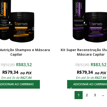
 Nutrição Shampoo e Máscara
Kit Super Reconstrução S
Capilar
Máscara Capilar
R$
83,52
R$
83,52
R$
92,80
R$
92,80
R$
79,34
R$
79,34
no PIX
no PIX
Em até 3x de
R$
27,84
Em até 3x de
R$
27,84
ADICIONAR AO CARRINHO
ADICIONAR AO CARRINH
1
2
3
→