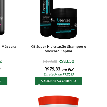
e Máscara
Kit Super Hidratação Shampoo e
Máscara Capilar
2
R$
83,50
R$
92,80
R$
79,33
no PIX
Em até 3x de
R$
27,83
O
ADICIONAR AO CARRINHO