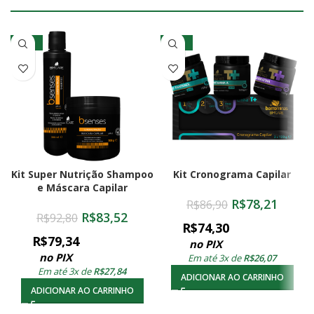
-10%
-10%
Kit Super Nutrição Shampoo
Kit Cronograma Capilar
e Máscara Capilar
R$
78,21
R$
86,90
R$
83,52
R$
92,80
R$
74,30
R$
79,34
no PIX
no PIX
Em até 3x de
R$
26,07
Em até 3x de
R$
27,84
ADICIONAR AO CARRINHO
ADICIONAR AO CARRINHO