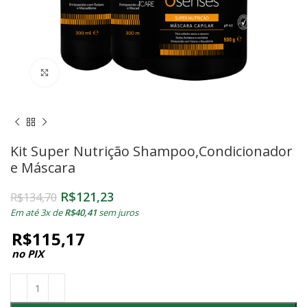
Clique para ampliar
Kit Super Nutrição Shampoo,Condicionador
e Máscara
R$
121,23
R$
134,70
Em até 3x de
R$
40,41
sem juros
R$
115,17
no PIX